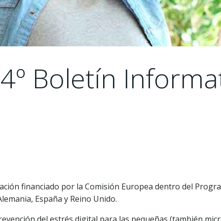
4º Boletín Informat
ción financiado por la Comisión Europea dentro del Program
, Alemania, España y Reino Unido.
revención del estrés digital para las pequeñas (también mi