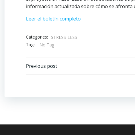
información actualizada sobre cómo se afronta el
Leer el boletín completo
Categories:
STRESS-LESS
Tags:
No Tag
Post
Previous post
navigation