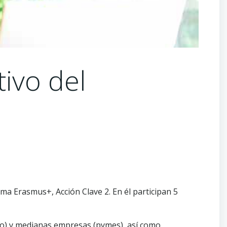
ivo del
a Erasmus+, Acción Clave 2. En él participan 5
cro) y medianas empresas (pymes), así como